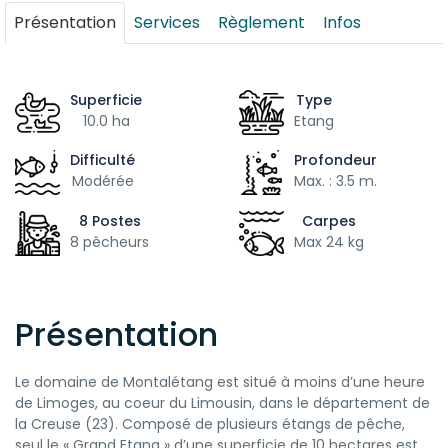
Présentation
Services
Règlement
Infos
Superficie
Type
10.0 ha
Etang
Difficulté
Profondeur
Modérée
Max. : 3.5 m.
8 Postes
Carpes
8 pêcheurs
Max 24 kg
Présentation
Le domaine de Montalétang est situé à moins d’une heure
de Limoges, au coeur du Limousin, dans le département de
la Creuse (23). Composé de plusieurs étangs de pêche,
seul le « Grand Etang » d’une superficie de 10 hectares est