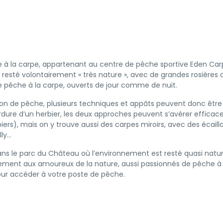
 la carpe, appartenant au centre de pêche sportive Eden Carpe,
esté volontairement « très nature », avec de grandes rosières 
e pêche à la carpe, ouverts de jour comme de nuit.
on de pêche, plusieurs techniques et appâts peuvent donc êtr
bordure d’un herbier, les deux approches peuvent s’avérer effic
iers), mais on y trouve aussi des carpes miroirs, avec des écail
lly…
ans le parc du Château où l’environnement est resté quasi nat
ment aux amoureux de la nature, aussi passionnés de pêche à la
pour accéder à votre poste de pêche.