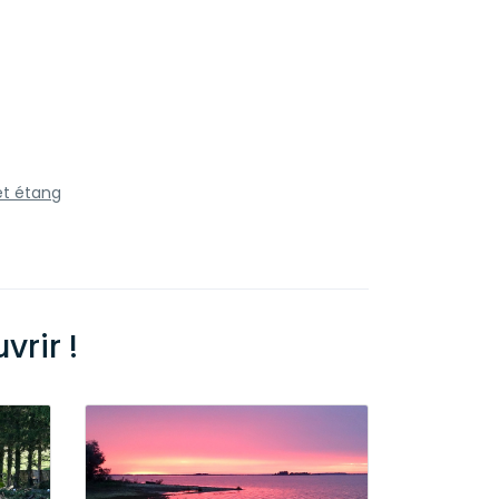
et étang
rir !