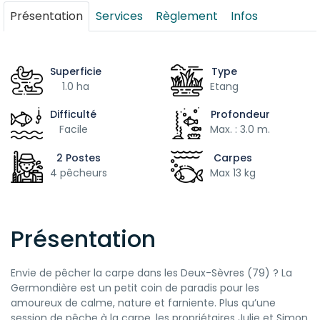
Présentation
Services
Règlement
Infos
Superficie
Type
1.0 ha
Etang
Difficulté
Profondeur
Facile
Max. : 3.0 m.
2 Postes
Carpes
4 pêcheurs
Max 13 kg
Présentation
Envie de pêcher la carpe dans les Deux-Sèvres (79) ? La
Germondière est un petit coin de paradis pour les
amoureux de calme, nature et farniente. Plus qu’une
session de pêche à la carpe, les propriétaires Julie et Simon