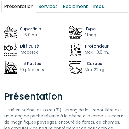
Présentation
Services
Règlement
Infos
Superficie
Type
6.0 ha
Etang
Difficulté
Profondeur
Modérée
Max. : 3.0 m.
6 Postes
Carpes
10 pêcheurs
Max 22 kg
Présentation
Situé en Saône-et-Loire (71), l’étang de la Grenouillère est
un étang de pêche réservé à la pêche à la carpe. Au coeur
de magnifiques paysages, entouré de forêts, de champs,
les amoureux de nature apprécieront ce petit coin de