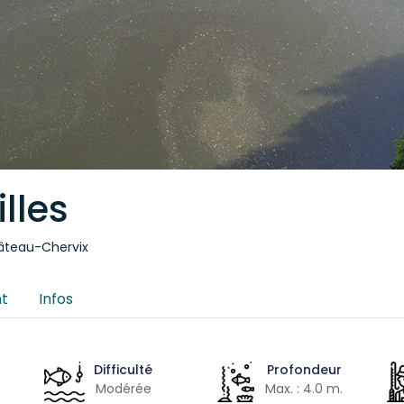
lles
hâteau-Chervix
t
Infos
Difficulté
Profondeur
Modérée
Max. : 4.0 m.