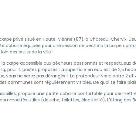
a carpe privé situé en Haute-Vienne (87), à Château-Chervix. Lie
etite cabane équipée pour une session de pêche à la carpe confor
oin des bruits de la ville !
 la carpe accessible aux pêcheurs passionnés et respectueux de l
 pour 4 postes proposés. La superficie en eau est de 2,5 hecta
eux, vous ne serez pas dérangés ! La profondeur varie entre 2 et 
 communes sont régulièrement visibles. De quoi se faire plaisir,
Bessailles, propose une petite cabane confortable pour permettre
ommodités utiles (douche, toilettes, électricité). L'étang des Be