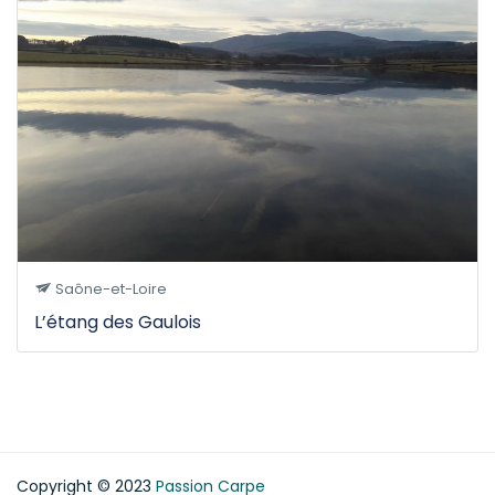
Saône-et-Loire
L’étang des Gaulois
Etang carpe Alsace
Etang carpe Nord-Pas-de-Calais
Etang carpe Picardie
Copyright © 2023
Passion Carpe
Etang carpe Somme